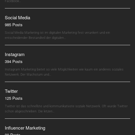
Facebook…
Social Media
985 Posts
Social Media Marketing ist im digitalen Marketing fest verankert und ein
entscheidender Bestandteil der digitalen…
Instagram
394 Posts
Instagram Marketing bietet so viele Möglichkeiten wie kaum ein anderes soziales
Netzwerk. Der Wachstum und…
Twitter
125 Posts
Twitter ist das schnellste und kommunikativste soziale Netzwerk. Oft wurde Twitter
schon abgeschrieben. Die letzen…
Influencer Marketing
90 Posts