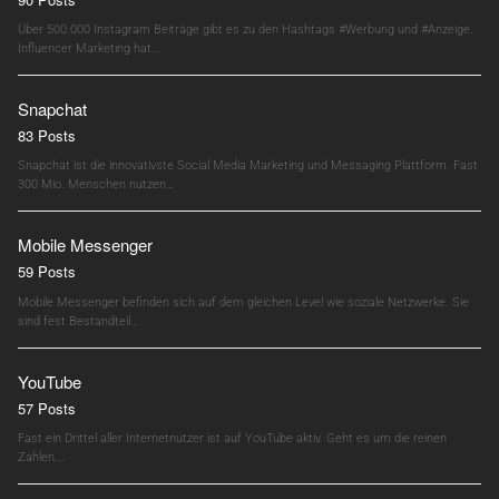
Über 500.000 Instagram Beiträge gibt es zu den Hashtags #Werbung und #Anzeige.
Influencer Marketing hat…
Snapchat
83 Posts
Snapchat ist die innovativste Social Media Marketing und Messaging Plattform. Fast
300 Mio. Menschen nutzen…
Mobile Messenger
59 Posts
Mobile Messenger befinden sich auf dem gleichen Level wie soziale Netzwerke. Sie
sind fest Bestandteil…
YouTube
57 Posts
Fast ein Drittel aller Internetnutzer ist auf YouTube aktiv. Geht es um die reinen
Zahlen,…