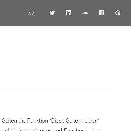
Suche
Twitter
linkedin
soundcloud
Facebook
pinteres
Seiten die Funktion “Diese Seite melden”
wortliche) einschreiten und Facebook über