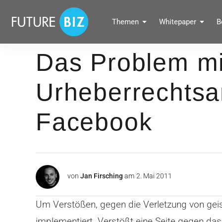
Inhalte
überspringen
FUTUREBIZ
Themen
Whitepaper
B
Social Media Marketing Blog für Unternehmen by BRANDPUNKT
Das Problem m
Urheberrechtsa
Facebook
von
Jan Firsching
am
2. Mai 2011
Um Verstößen, gegen die Verletzung von geis
implementiert. Verstößt eine Seite gegen das