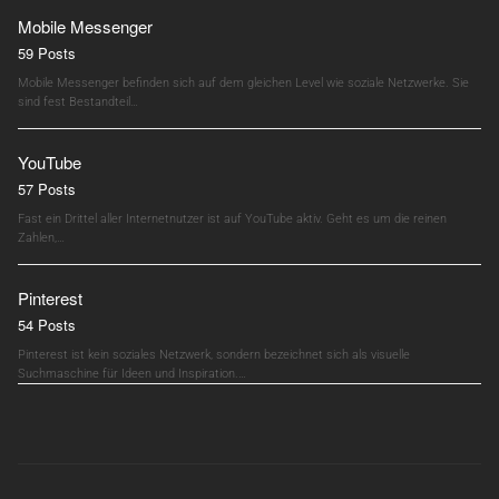
Mobile Messenger
59 Posts
Mobile Messenger befinden sich auf dem gleichen Level wie soziale Netzwerke. Sie
sind fest Bestandteil…
YouTube
57 Posts
Fast ein Drittel aller Internetnutzer ist auf YouTube aktiv. Geht es um die reinen
Zahlen,…
Pinterest
54 Posts
Pinterest ist kein soziales Netzwerk, sondern bezeichnet sich als visuelle
Suchmaschine für Ideen und Inspiration.…