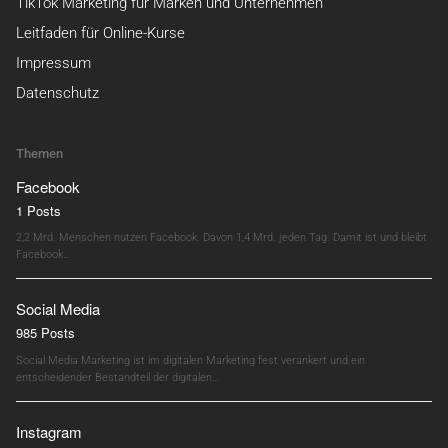
TikTok Marketing für Marken und Unternehmen
Leitfaden für Online-Kurse
Impressum
Datenschutz
Themen
Facebook
1 Posts
2,2 Mrd. Menschen nutzen Facebook. Davon 1,4 Mrd. jeden Tag. Damit ist und bleibt
Facebook…
Social Media
985 Posts
Social Media Marketing ist im digitalen Marketing fest verankert und ein
entscheidender Bestandteil der digitalen…
Instagram