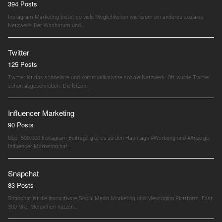
394 Posts
Instagram Marketing bietet so viele Möglichkeiten wie kaum ein anderes soziales
Netzwerk. Der Wachstum und…
Twitter
125 Posts
Twitter ist das schnellste und kommunikativste soziale Netzwerk. Oft wurde Twitter
schon abgeschrieben. Die letzen…
Influencer Marketing
90 Posts
Über 500.000 Instagram Beiträge gibt es zu den Hashtags #Werbung und #Anzeige.
Influencer Marketing hat…
Snapchat
83 Posts
Snapchat ist die innovativste Social Media Marketing und Messaging Plattform. Fast
300 Mio. Menschen nutzen…