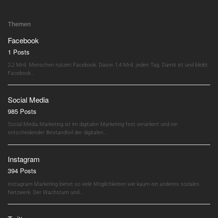
Themen
Facebook
1 Posts
2,2 Mrd. Menschen nutzen Facebook. Davon 1,4 Mrd. jeden Tag. Damit ist und bleibt
Facebook…
Social Media
985 Posts
Social Media Marketing ist im digitalen Marketing fest verankert und ein
entscheidender Bestandteil der digitalen…
Instagram
394 Posts
Instagram Marketing bietet so viele Möglichkeiten wie kaum ein anderes soziales
Netzwerk. Der Wachstum und…