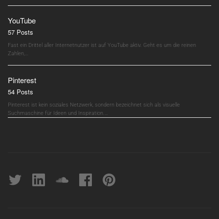
YouTube
57 Posts
Fast ein Drittel aller Internetnutzer ist auf YouTube aktiv. Geht es um die reinen
Zahlen,…
Pinterest
54 Posts
Pinterest ist kein soziales Netzwerk, sondern bezeichnet sich als visuelle
Suchmaschine für Ideen und Inspiration.…
Twitter
linkedin
soundcloud
Facebook
pinterest