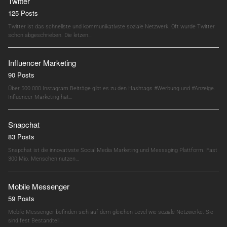
Twitter
125 Posts
Twitter ist das schnellste und kommunikativste soziale Netzwerk. Oft wurde Twitter
schon abgeschrieben. Die letzen…
Influencer Marketing
90 Posts
Über 500.000 Instagram Beiträge gibt es zu den Hashtags #Werbung und #Anzeige.
Influencer Marketing hat…
Snapchat
83 Posts
Snapchat ist die innovativste Social Media Marketing und Messaging Plattform. Fast
300 Mio. Menschen nutzen…
Mobile Messenger
59 Posts
Mobile Messenger befinden sich auf dem gleichen Level wie soziale Netzwerke. Sie
sind fest Bestandteil…