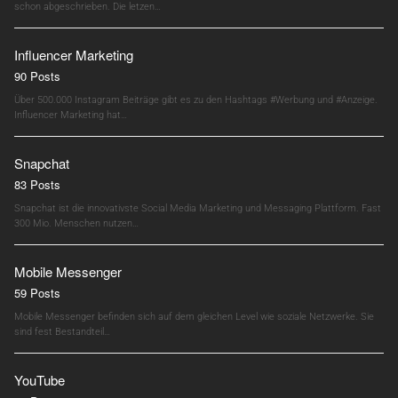
schon abgeschrieben. Die letzen…
Influencer Marketing
90 Posts
Über 500.000 Instagram Beiträge gibt es zu den Hashtags #Werbung und #Anzeige.
Influencer Marketing hat…
Snapchat
83 Posts
Snapchat ist die innovativste Social Media Marketing und Messaging Plattform. Fast
300 Mio. Menschen nutzen…
Mobile Messenger
59 Posts
Mobile Messenger befinden sich auf dem gleichen Level wie soziale Netzwerke. Sie
sind fest Bestandteil…
YouTube