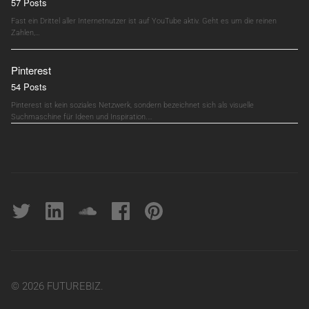
57 Posts
Fast ein Drittel aller Internetnutzer ist auf YouTube aktiv. Geht es um die reinen
Zahlen,…
Pinterest
54 Posts
Pinterest ist kein soziales Netzwerk, sondern bezeichnet sich als visuelle
Suchmaschine für Ideen und Inspiration.…
Twitter
linkedin
soundcloud
Facebook
pinterest
© 2026 FUTUREBIZ.