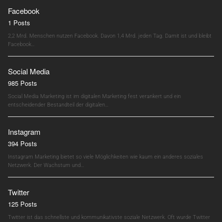
Facebook
1 Posts
2,2 Mrd. Menschen nutzen Facebook. Davon 1,4 Mrd. jeden Tag. Damit ist und bleibt
Facebook…
Social Media
985 Posts
Social Media Marketing ist im digitalen Marketing fest verankert und ein
entscheidender Bestandteil der digitalen…
Instagram
394 Posts
Instagram Marketing bietet so viele Möglichkeiten wie kaum ein anderes soziales
Netzwerk. Der Wachstum und…
Twitter
125 Posts
Twitter ist das schnellste und kommunikativste soziale Netzwerk. Oft wurde Twitter