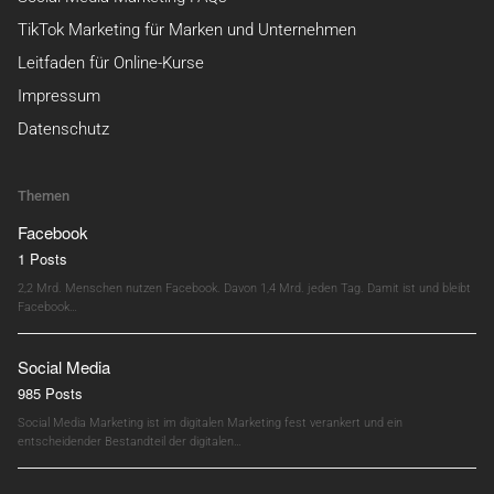
TikTok Marketing für Marken und Unternehmen
Leitfaden für Online-Kurse
Impressum
Datenschutz
Themen
Facebook
1 Posts
2,2 Mrd. Menschen nutzen Facebook. Davon 1,4 Mrd. jeden Tag. Damit ist und bleibt
Facebook…
Social Media
985 Posts
Social Media Marketing ist im digitalen Marketing fest verankert und ein
entscheidender Bestandteil der digitalen…