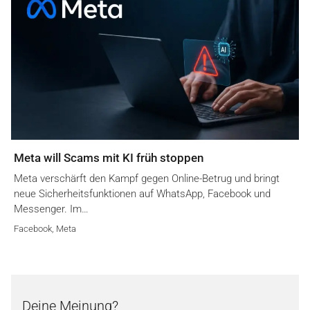
Meta will Scams mit KI früh stoppen
Meta verschärft den Kampf gegen Online-Betrug und bringt
neue Sicherheitsfunktionen auf WhatsApp, Facebook und
Messenger. Im…
Facebook
,
Meta
Deine Meinung?