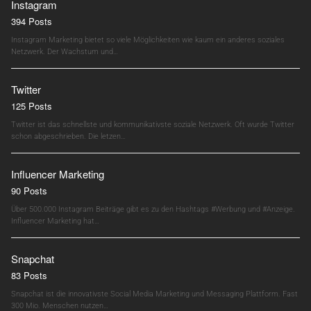
Instagram
394 Posts
Instagram Marketing bietet so viele Möglichkeiten wie kaum ein anderes soziales
Netzwerk. Der Wachstum und…
Twitter
125 Posts
Twitter ist das schnellste und kommunikativste soziale Netzwerk. Oft wurde Twitter
schon abgeschrieben. Die letzen…
Influencer Marketing
90 Posts
Über 500.000 Instagram Beiträge gibt es zu den Hashtags #Werbung und #Anzeige.
Influencer Marketing hat…
Snapchat
83 Posts
Snapchat ist die innovativste Social Media Marketing und Messaging Plattform. Fast
300 Mio. Menschen nutzen…