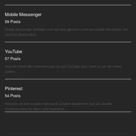
Mobile Messenger
59 Posts
Mobile Messenger befinden sich auf dem gleichen Level wie soziale Netzwerke. Sie
sind fest Bestandteil…
YouTube
57 Posts
Fast ein Drittel aller Internetnutzer ist auf YouTube aktiv. Geht es um die reinen
Zahlen,…
Pinterest
54 Posts
Pinterest ist kein soziales Netzwerk, sondern bezeichnet sich als visuelle
Suchmaschine für Ideen und Inspiration.…