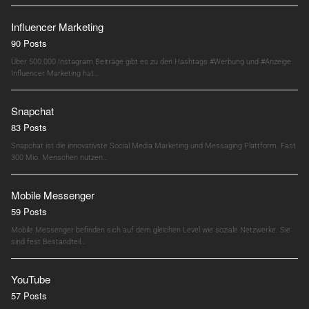
Influencer Marketing
90 Posts
Über 500.000 Instagram Beiträge gibt es zu den Hashtags #Werbung und #Anzeige.
Influencer Marketing hat…
Snapchat
83 Posts
Snapchat ist die innovativste Social Media Marketing und Messaging Plattform. Fast
300 Mio. Menschen nutzen…
Mobile Messenger
59 Posts
Mobile Messenger befinden sich auf dem gleichen Level wie soziale Netzwerke. Sie
sind fest Bestandteil…
YouTube
57 Posts