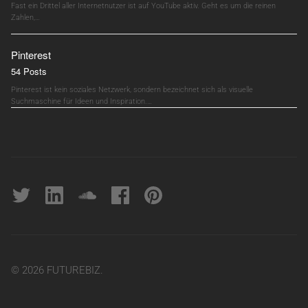
Fast ein Drittel aller Internetnutzer ist auf YouTube aktiv. Geht es um die reinen
Zahlen,…
Pinterest
54 Posts
Pinterest ist kein soziales Netzwerk, sondern bezeichnet sich als visuelle
Suchmaschine für Ideen und Inspiration.…
Twitter
linkedin
soundcloud
Facebook
pinterest
© 2026 FUTUREBIZ.