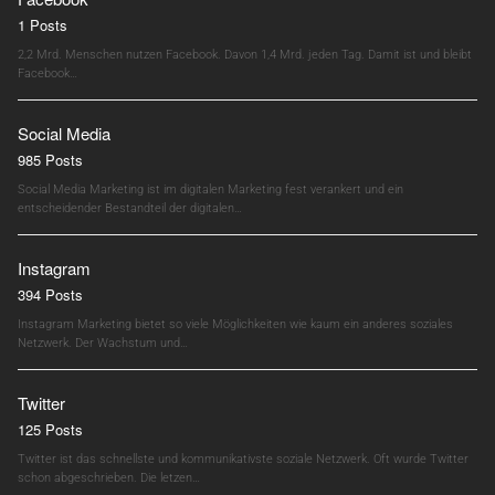
1 Posts
2,2 Mrd. Menschen nutzen Facebook. Davon 1,4 Mrd. jeden Tag. Damit ist und bleibt
Facebook…
Social Media
985 Posts
Social Media Marketing ist im digitalen Marketing fest verankert und ein
entscheidender Bestandteil der digitalen…
Instagram
394 Posts
Instagram Marketing bietet so viele Möglichkeiten wie kaum ein anderes soziales
Netzwerk. Der Wachstum und…
Twitter
125 Posts
Twitter ist das schnellste und kommunikativste soziale Netzwerk. Oft wurde Twitter
schon abgeschrieben. Die letzen…