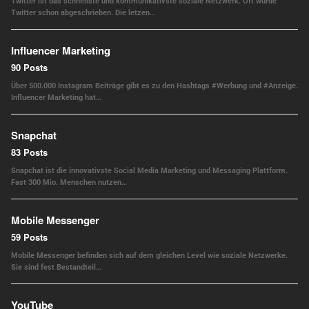
Twitter ist das schnellste und kommunikativste soziale Netzwerk. Oft wurde
Twitter schon abgeschrieben. Die letzen…
Influencer Marketing
90 Posts
Über 500.000 Instagram Beiträge gibt es zu den Hashtags #Werbung und #Anzeige.
Influencer Marketing hat…
Snapchat
83 Posts
Snapchat ist die innovativste Social Media Marketing und Messaging Plattform.
Fast 300 Mio. Menschen nutzen…
Mobile Messenger
59 Posts
Mobile Messenger befinden sich auf dem gleichen Level wie soziale Netzwerke.
Sie sind fest Bestandteil…
YouTube