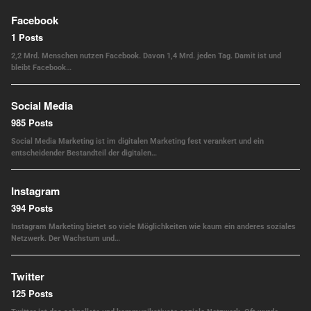
Facebook
1 Posts
2,2 Mrd. Menschen nutzen Facebook. Davon 1,4 Mrd. jeden Tag. Damit ist und
bleibt Facebook…
Social Media
985 Posts
Social Media Marketing ist im digitalen Marketing fest verankert und ein
entscheidender Bestandteil der digitalen…
Instagram
394 Posts
Instagram Marketing bietet so viele Möglichkeiten wie kaum ein anderes soziales
Netzwerk. Der Wachstum und…
Twitter
125 Posts