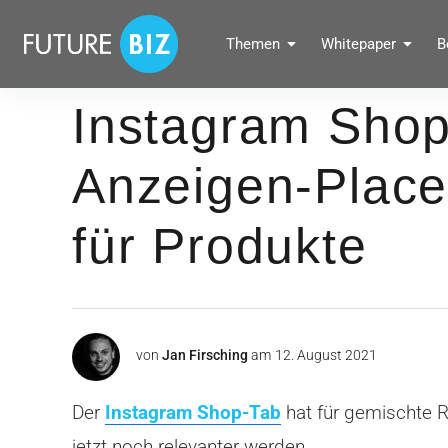
Inhalte
überspringen
FUTUREBIZ
Themen
Whitepaper
B
Social Media Marketing Blog für Unternehmen by BRANDPUNKT
Instagram Shop
Anzeigen-Place
für Produkte
von
Jan Firsching
am
12. August 2021
Der
Instagram Shop-Tab
hat für gemischte R
jetzt noch relevanter werden.