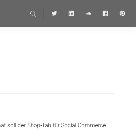
Suche
Twitter
linkedin
soundcloud
Facebook
pinteres
at soll der Shop-Tab für Social Commerce