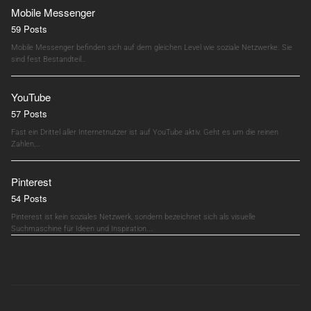
Mobile Messenger
59 Posts
Mobile Messenger befinden sich auf dem gleichen Level wie soziale Netzwerke. Sie
sind fest Bestandteil…
YouTube
57 Posts
Fast ein Drittel aller Internetnutzer ist auf YouTube aktiv. Geht es um die reinen
Zahlen,…
Pinterest
54 Posts
Pinterest ist kein soziales Netzwerk, sondern bezeichnet sich als visuelle
Suchmaschine für Ideen und Inspiration.…