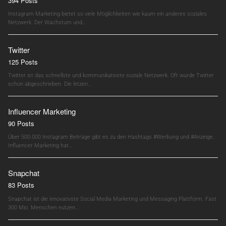
394 Posts
Instagram Marketing bietet so viele Möglichkeiten wie kaum ein anderes soziales
Netzwerk. Der Wachstum und…
Twitter
125 Posts
Twitter ist das schnellste und kommunikativste soziale Netzwerk. Oft wurde Twitter
schon abgeschrieben. Die letzen…
Influencer Marketing
90 Posts
Über 500.000 Instagram Beiträge gibt es zu den Hashtags #Werbung und #Anzeige.
Influencer Marketing hat…
Snapchat
83 Posts
Snapchat ist die innovativste Social Media Marketing und Messaging Plattform. Fast
300 Mio. Menschen nutzen…