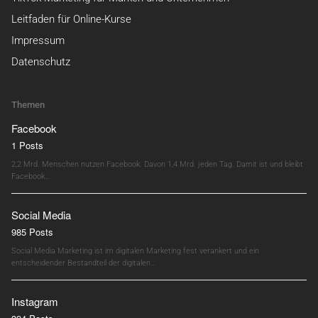
Leitfaden für Online-Kurse
Impressum
Datenschutz
Themen
Facebook
1 Posts
2,2 Mrd. Menschen nutzen Facebook. Davon 1,4 Mrd. jeden Tag. Damit ist und bleibt
Facebook…
Social Media
985 Posts
Social Media Marketing ist im digitalen Marketing fest verankert und ein
entscheidender Bestandteil der digitalen…
Instagram