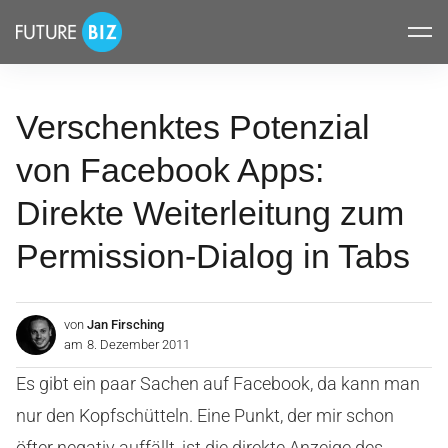
Inhalte
FUTUREBIZ
überspringen
Verschenktes Potenzial
von Facebook Apps:
Direkte Weiterleitung zum
Permission-Dialog in Tabs
von
Jan Firsching
am
8. Dezember 2011
Es gibt ein paar Sachen auf Facebook, da kann man
nur den Kopfschütteln. Eine Punkt, der mir schon
öfter negativ auffällt, ist die direkte Anzeige des