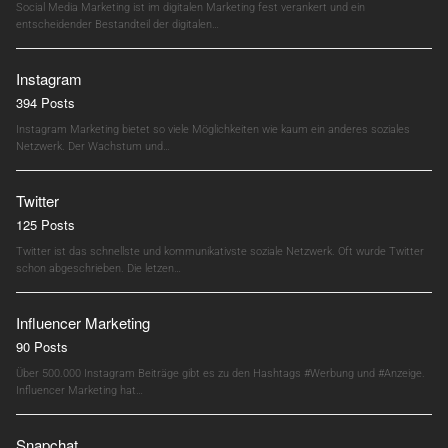
Social Media Marketing ist im digitalen Marketing fest verankert und ein
entscheidender Bestandteil der digitalen…
Instagram
394 Posts
Instagram Marketing bietet so viele Möglichkeiten wie kaum ein anderes soziales
Netzwerk. Der Wachstum und…
Twitter
125 Posts
Twitter ist das schnellste und kommunikativste soziale Netzwerk. Oft wurde Twitter
schon abgeschrieben. Die letzen…
Influencer Marketing
90 Posts
Über 500.000 Instagram Beiträge gibt es zu den Hashtags #Werbung und #Anzeige.
Influencer Marketing hat…
Snapchat