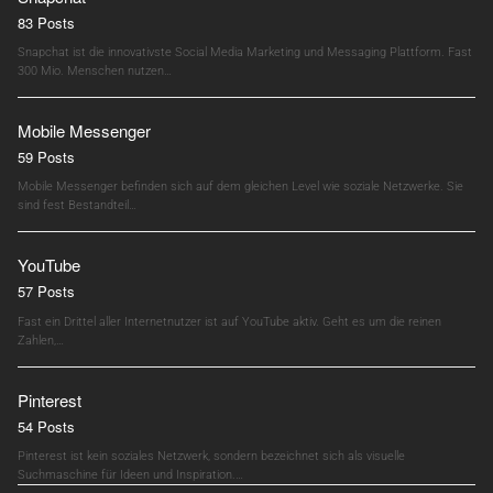
83 Posts
Snapchat ist die innovativste Social Media Marketing und Messaging Plattform. Fast
300 Mio. Menschen nutzen…
Mobile Messenger
59 Posts
Mobile Messenger befinden sich auf dem gleichen Level wie soziale Netzwerke. Sie
sind fest Bestandteil…
YouTube
57 Posts
Fast ein Drittel aller Internetnutzer ist auf YouTube aktiv. Geht es um die reinen
Zahlen,…
Pinterest
54 Posts
Pinterest ist kein soziales Netzwerk, sondern bezeichnet sich als visuelle
Suchmaschine für Ideen und Inspiration.…