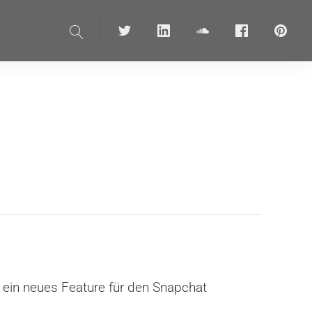
Suche
Twitter
linkedin
soundcloud
Facebook
pinteres
f ein neues Feature für den Snapchat