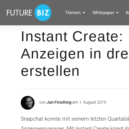
Inhalte
überspringen
FUTUREBIZ
Themen
Whitepaper
B
Social Media Marketing Blog für Unternehmen by BRANDPUNKT
Instant Create:
Anzeigen in dre
erstellen
von
Jan Firsching
am
1. August 2019
Snapchat konnte mit seinem letzten Quartalsb
Anzeigenmanager. Mit Instant Create könnt ihr