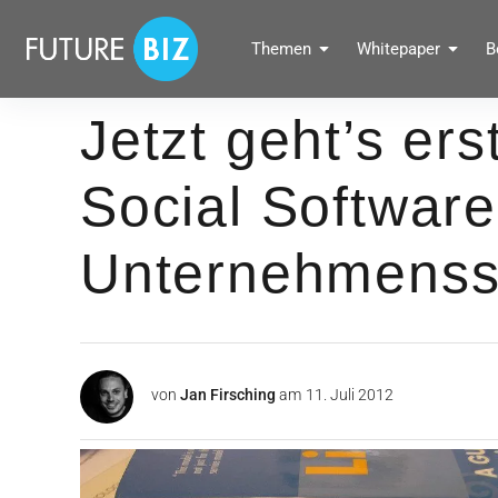
Inhalte
überspringen
FUTUREBIZ
Themen
Whitepaper
B
Social Media Marketing Blog für Unternehmen by BRANDPUNKT
Jetzt geht’s erst
Social Software
Unternehmensst
von
Jan Firsching
am
11. Juli 2012