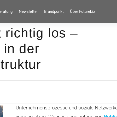
eratung
Newsletter
Brandpunkt
Über Futurebiz
 richtig los –
 in der
ruktur
Unternehmensprozesse und soziale Netzwerke
verschmelzen. Wenn wir heutzutage von
Publi