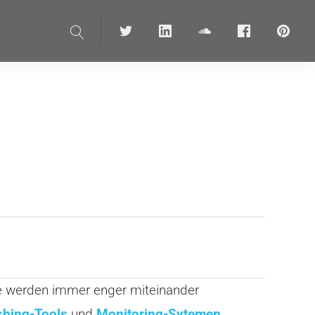
Suche
Twitter
linkedin
soundcloud
Facebook
pinteres
 werden immer enger miteinander
shing-Tools
und
Monitoring-Sytemen