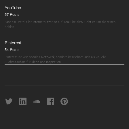
YouTube
57 Posts
Fast ein Drittel aller Internetnutzer ist auf YouTube aktiv. Geht es um die reinen
Zahlen,…
Pinterest
54 Posts
Pinterest ist kein soziales Netzwerk, sondern bezeichnet sich als visuelle
Suchmaschine für Ideen und Inspiration.…
Twitter
linkedin
soundcloud
Facebook
pinterest