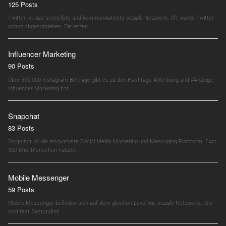
125 Posts
Twitter ist das schnellste und kommunikativste soziale Netzwerk. Oft wurde Twitter
schon abgeschrieben. Die letzen…
Influencer Marketing
90 Posts
Über 500.000 Instagram Beiträge gibt es zu den Hashtags #Werbung und #Anzeige.
Influencer Marketing hat…
Snapchat
83 Posts
Snapchat ist die innovativste Social Media Marketing und Messaging Plattform. Fast
300 Mio. Menschen nutzen…
Mobile Messenger
59 Posts
Mobile Messenger befinden sich auf dem gleichen Level wie soziale Netzwerke. Sie
sind fest Bestandteil…