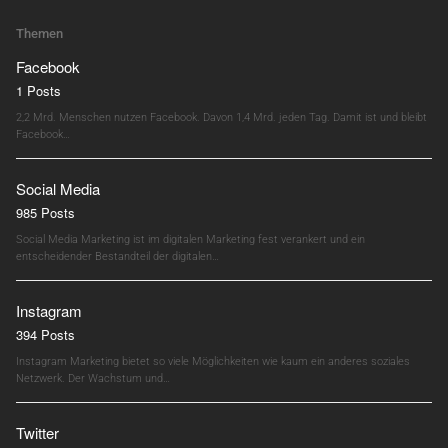
Themen
Facebook
1 Posts
2,2 Mrd. Menschen nutzen Facebook. Davon 1,4 Mrd. jeden Tag. Damit ist und bleibt
Facebook…
Social Media
985 Posts
Social Media Marketing ist im digitalen Marketing fest verankert und ein
entscheidender Bestandteil der digitalen…
Instagram
394 Posts
Instagram Marketing bietet so viele Möglichkeiten wie kaum ein anderes soziales
Netzwerk. Der Wachstum und…
Twitter