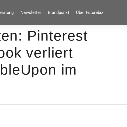
eratung
Newsletter
Brandpunkt
Über Futurebiz
ten: Pinterest
ok verliert
mbleUpon im