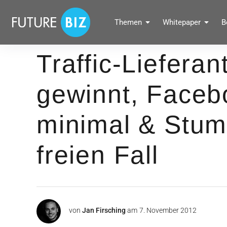
Inhalte
überspringen
FUTUREBIZ
Themen
Whitepaper
B
Social Media Marketing Blog für Unternehmen by BRANDPUNKT
Traffic-Lieferan
gewinnt, Facebo
minimal & Stu
freien Fall
von
Jan Firsching
am
7. November 2012