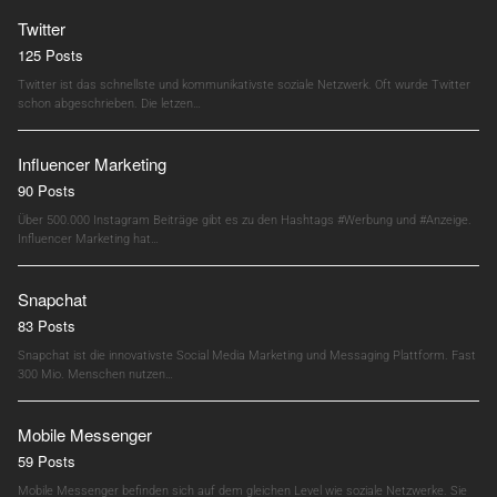
Twitter
125 Posts
Twitter ist das schnellste und kommunikativste soziale Netzwerk. Oft wurde Twitter
schon abgeschrieben. Die letzen…
Influencer Marketing
90 Posts
Über 500.000 Instagram Beiträge gibt es zu den Hashtags #Werbung und #Anzeige.
Influencer Marketing hat…
Snapchat
83 Posts
Snapchat ist die innovativste Social Media Marketing und Messaging Plattform. Fast
300 Mio. Menschen nutzen…
Mobile Messenger
59 Posts
Mobile Messenger befinden sich auf dem gleichen Level wie soziale Netzwerke. Sie