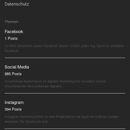
Datenschutz
Themen
Facebook
1 Posts
2,2 Mrd. Menschen nutzen Facebook. Davon 1,4 Mrd. jeden Tag. Damit ist und bleibt
Facebook…
Social Media
985 Posts
Social Media Marketing ist im digitalen Marketing fest verankert und ein
entscheidender Bestandteil der digitalen…
Instagram
394 Posts
Instagram Marketing bietet so viele Möglichkeiten wie kaum ein anderes soziales
Netzwerk. Der Wachstum und…