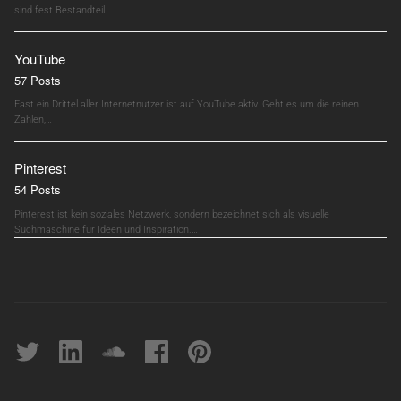
sind fest Bestandteil…
YouTube
57 Posts
Fast ein Drittel aller Internetnutzer ist auf YouTube aktiv. Geht es um die reinen
Zahlen,…
Pinterest
54 Posts
Pinterest ist kein soziales Netzwerk, sondern bezeichnet sich als visuelle
Suchmaschine für Ideen und Inspiration.…
Twitter
linkedin
soundcloud
Facebook
pinterest