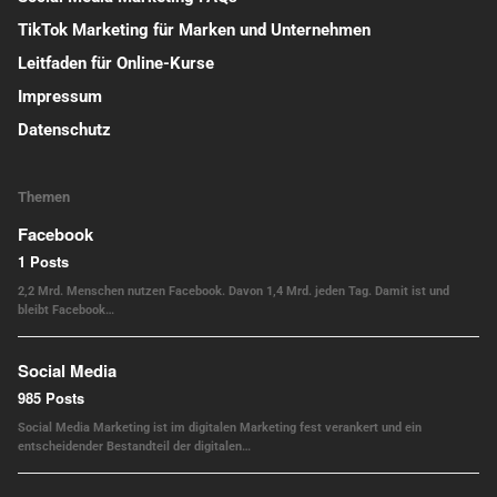
TikTok Marketing für Marken und Unternehmen
Leitfaden für Online-Kurse
Impressum
Datenschutz
Themen
Facebook
1 Posts
2,2 Mrd. Menschen nutzen Facebook. Davon 1,4 Mrd. jeden Tag. Damit ist und
bleibt Facebook…
Social Media
985 Posts
Social Media Marketing ist im digitalen Marketing fest verankert und ein
entscheidender Bestandteil der digitalen…