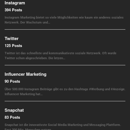
Instagram
394 Posts
Instagram Marketing bietet so viele Möglichkeiten wie kaum ein anderes soziales
Netzwerk. Der Wachstum und…
Twitter
125 Posts
Twitter ist das schnellste und kommunikativste soziale Netzwerk. Oft wurde
Twitter schon abgeschrieben. Die letzen…
Influencer Marketing
90 Posts
Über 500.000 Instagram Beiträge gibt es zu den Hashtags #Werbung und #Anzeige.
Influencer Marketing hat…
Snapchat
83 Posts
Snapchat ist die innovativste Social Media Marketing und Messaging Plattform.
Fast 300 Mio. Menschen nutzen…