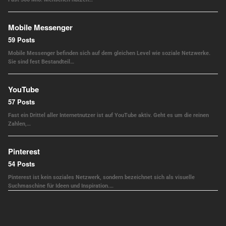
Mobile Messenger
59 Posts
Mobile Messenger befinden sich auf dem gleichen Level wie soziale Netzwerke.
Sie sind fest Bestandteil…
YouTube
57 Posts
Fast ein Drittel aller Internetnutzer ist auf YouTube aktiv. Geht es um die reinen
Zahlen,…
Pinterest
54 Posts
Pinterest ist kein soziales Netzwerk, sondern bezeichnet sich als visuelle
Suchmaschine für Ideen und Inspiration.…