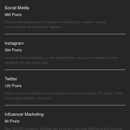
Social Media
985 Posts
Social Media Marketing ist im digitalen Marketing fest verankert und ein
entscheidender Bestandteil der digitalen…
Instagram
394 Posts
Instagram Marketing bietet so viele Möglichkeiten wie kaum ein anderes soziales
Netzwerk. Der Wachstum und…
Twitter
125 Posts
Twitter ist das schnellste und kommunikativste soziale Netzwerk. Oft wurde Twitter
schon abgeschrieben. Die letzen…
Influencer Marketing
90 Posts
Über 500.000 Instagram Beiträge gibt es zu den Hashtags #Werbung und #Anzeige.