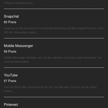
Influencer Marketing hat…
Snapchat
83 Posts
Snapchat ist die innovativste Social Media Marketing und Messaging Plattform. Fast
300 Mio. Menschen nutzen…
Mobile Messenger
59 Posts
Mobile Messenger befinden sich auf dem gleichen Level wie soziale Netzwerke. Sie
sind fest Bestandteil…
YouTube
57 Posts
Fast ein Drittel aller Internetnutzer ist auf YouTube aktiv. Geht es um die reinen
Zahlen,…
Pinterest