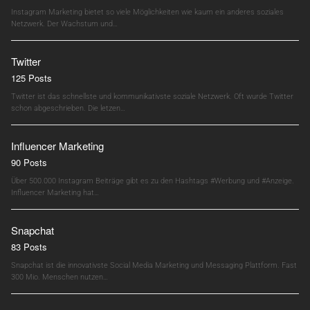
Instagram Marketing bietet so viele Möglichkeiten wie kaum ein anderes soziales
Netzwerk. Der Wachstum und…
Twitter
125 Posts
Twitter ist das schnellste und kommunikativste soziale Netzwerk. Oft wurde Twitter
schon abgeschrieben. Die letzen…
Influencer Marketing
90 Posts
Über 500.000 Instagram Beiträge gibt es zu den Hashtags #Werbung und #Anzeige.
Influencer Marketing hat…
Snapchat
83 Posts
Snapchat ist die innovativste Social Media Marketing und Messaging Plattform. Fast
300 Mio. Menschen nutzen…