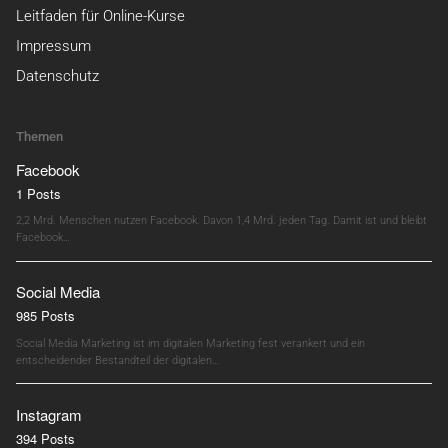
Leitfaden für Online-Kurse
Impressum
Datenschutz
Themen
Facebook
1 Posts
2,2 Mrd. Menschen nutzen Facebook. Davon 1,4 Mrd. jeden Tag. Damit ist und bleibt
Facebook…
Social Media
985 Posts
Social Media Marketing ist im digitalen Marketing fest verankert und ein
entscheidender Bestandteil der digitalen…
Instagram
394 Posts