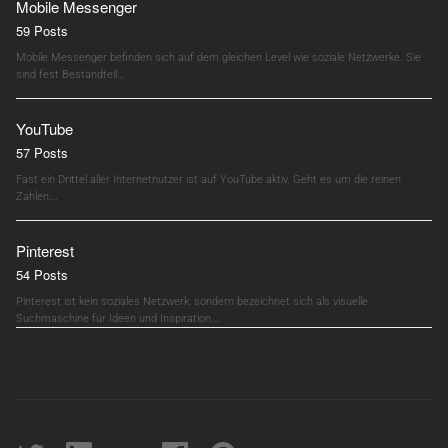
Mobile Messenger
59 Posts
Mobile Messenger befinden sich auf dem gleichen Level wie soziale Netzwerke. Sie
sind fest Bestandteil…
YouTube
57 Posts
Fast ein Drittel aller Internetnutzer ist auf YouTube aktiv. Geht es um die reinen
Zahlen,…
Pinterest
54 Posts
Pinterest ist kein soziales Netzwerk, sondern bezeichnet sich als visuelle
Suchmaschine für Ideen und Inspiration.…
Twitter
linkedin
soundcloud
Facebook
pinterest