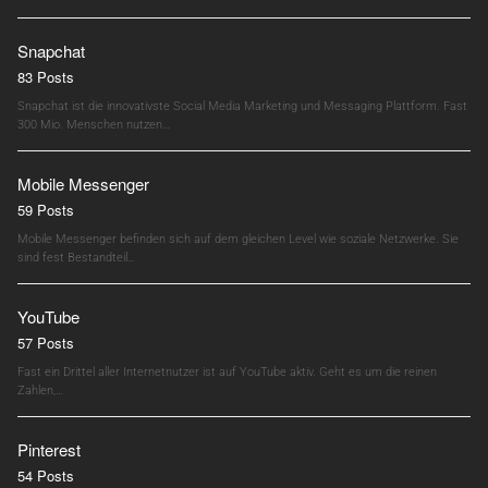
Snapchat
83 Posts
Snapchat ist die innovativste Social Media Marketing und Messaging Plattform. Fast
300 Mio. Menschen nutzen…
Mobile Messenger
59 Posts
Mobile Messenger befinden sich auf dem gleichen Level wie soziale Netzwerke. Sie
sind fest Bestandteil…
YouTube
57 Posts
Fast ein Drittel aller Internetnutzer ist auf YouTube aktiv. Geht es um die reinen
Zahlen,…
Pinterest
54 Posts