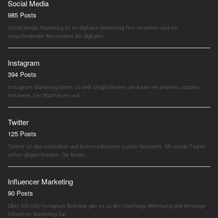
Social Media
985 Posts
Social Media Marketing ist im digitalen Marketing fest verankert und ein
entscheidender Bestandteil der digitalen…
Instagram
394 Posts
Instagram Marketing bietet so viele Möglichkeiten wie kaum ein anderes soziales
Netzwerk. Der Wachstum und…
Twitter
125 Posts
Twitter ist das schnellste und kommunikativste soziale Netzwerk. Oft wurde Twitter
schon abgeschrieben. Die letzen…
Influencer Marketing
90 Posts
Über 500.000 Instagram Beiträge gibt es zu den Hashtags #Werbung und #Anzeige.
Influencer Marketing hat…