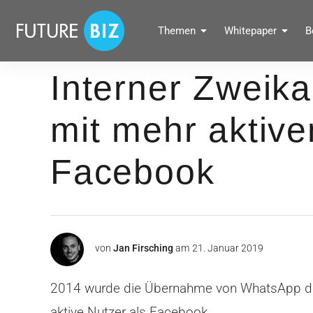
Inhalte
überspringen
FUTUREBIZ
Themen
Whitepaper
B
Social Media Marketing Blog für Unternehmen by BRANDPUNKT
Interner Zweik
mit mehr aktive
Facebook
von
Jan Firsching
am
21. Januar 2019
2014 wurde die Übernahme von WhatsApp dur
aktive Nutzer als Facebook.