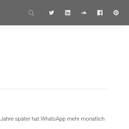
Suche
Twitter
linkedin
soundcloud
Facebook
pinteres
Jahre später hat WhatsApp mehr monatlich