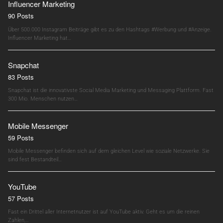
Influencer Marketing
90 Posts
Über 500.000 Instagram Beiträge gibt es zu den Hashtags #Werbung und #Anzeige.
Influencer Marketing hat…
Snapchat
83 Posts
Snapchat ist die innovativste Social Media Marketing und Messaging Plattform. Fast
300 Mio. Menschen nutzen…
Mobile Messenger
59 Posts
Mobile Messenger befinden sich auf dem gleichen Level wie soziale Netzwerke. Sie
sind fest Bestandteil…
YouTube
57 Posts
Fast ein Drittel aller Internetnutzer ist auf YouTube aktiv. Geht es um die reinen
Zahlen,…