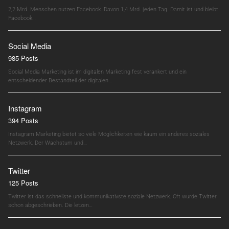
2,2 Mrd. Menschen nutzen Facebook. Davon 1,4 Mrd. jeden Tag. Damit ist und bleibt
Facebook…
Social Media
985 Posts
Social Media Marketing ist im digitalen Marketing fest verankert und ein
entscheidender Bestandteil der digitalen…
Instagram
394 Posts
Instagram Marketing bietet so viele Möglichkeiten wie kaum ein anderes soziales
Netzwerk. Der Wachstum und…
Twitter
125 Posts
Twitter ist das schnellste und kommunikativste soziale Netzwerk. Oft wurde Twitter
schon abgeschrieben. Die letzen…