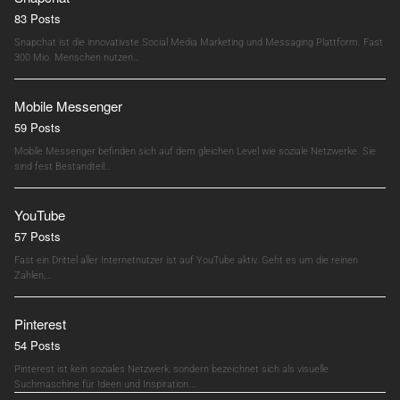
83 Posts
Snapchat ist die innovativste Social Media Marketing und Messaging Plattform. Fast
300 Mio. Menschen nutzen…
Mobile Messenger
59 Posts
Mobile Messenger befinden sich auf dem gleichen Level wie soziale Netzwerke. Sie
sind fest Bestandteil…
YouTube
57 Posts
Fast ein Drittel aller Internetnutzer ist auf YouTube aktiv. Geht es um die reinen
Zahlen,…
Pinterest
54 Posts
Pinterest ist kein soziales Netzwerk, sondern bezeichnet sich als visuelle
Suchmaschine für Ideen und Inspiration.…