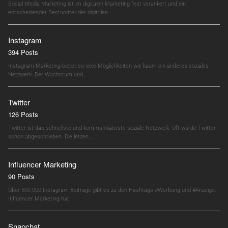
Social Media Marketing ist im digitalen Marketing fest verankert und ein
entscheidender Bestandteil der digitalen…
Instagram
394 Posts
Instagram Marketing bietet so viele Möglichkeiten wie kaum ein anderes soziales
Netzwerk. Der Wachstum und…
Twitter
126 Posts
Twitter ist das schnellste und kommunikativste soziale Netzwerk. Oft wurde Twitter
schon abgeschrieben. Die letzen…
Influencer Marketing
90 Posts
Über 500.000 Instagram Beiträge gibt es zu den Hashtags #Werbung und #Anzeige.
Influencer Marketing hat…
Snapchat