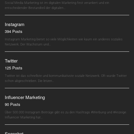
Social Media Marketing ist im digitalen Marketing fest verankert und ein
entscheidender Bestandteil der digitalen…
Instagram
394 Posts
Instagram Marketing bietet so viele Möglichkeiten wie kaum ein anderes soziales
Netzwerk. Der Wachstum und…
Twitter
125 Posts
Twitter ist das schnellste und kommunikativste soziale Netzwerk. Oft wurde Twitter
schon abgeschrieben. Die letzen…
Influencer Marketing
90 Posts
Über 500.000 Instagram Beiträge gibt es zu den Hashtags #Werbung und #Anzeige.
Influencer Marketing hat…
Snapchat