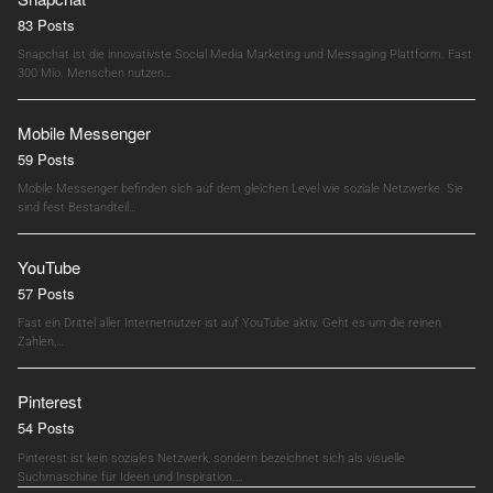
83 Posts
Snapchat ist die innovativste Social Media Marketing und Messaging Plattform. Fast
300 Mio. Menschen nutzen…
Mobile Messenger
59 Posts
Mobile Messenger befinden sich auf dem gleichen Level wie soziale Netzwerke. Sie
sind fest Bestandteil…
YouTube
57 Posts
Fast ein Drittel aller Internetnutzer ist auf YouTube aktiv. Geht es um die reinen
Zahlen,…
Pinterest
54 Posts
Pinterest ist kein soziales Netzwerk, sondern bezeichnet sich als visuelle
Suchmaschine für Ideen und Inspiration.…