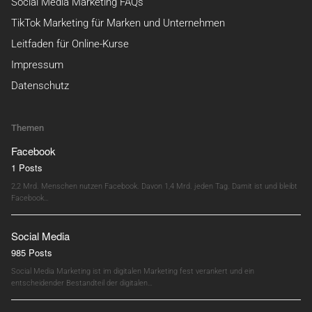
Social Media Marketing FAQs
TikTok Marketing für Marken und Unternehmen
Leitfaden für Online-Kurse
Impressum
Datenschutz
Themen
Facebook
1 Posts
2,2 Mrd. Menschen nutzen Facebook. Davon 1,4 Mrd. jeden Tag. Damit ist und bleibt
Facebook…
Social Media
985 Posts
Social Media Marketing ist im digitalen Marketing fest verankert und ein
entscheidender Bestandteil der digitalen…