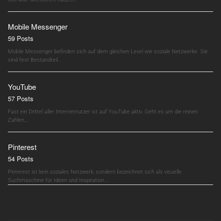
Mobile Messenger
59 Posts
Mobile Messenger befinden sich auf dem gleichen Level wie soziale Netzwerke. Sie
sind fest Bestandteil…
YouTube
57 Posts
Fast ein Drittel aller Internetnutzer ist auf YouTube aktiv. Geht es um die reinen
Zahlen,…
Pinterest
54 Posts
Pinterest ist kein soziales Netzwerk, sondern bezeichnet sich als visuelle
Suchmaschine für Ideen und Inspiration.…