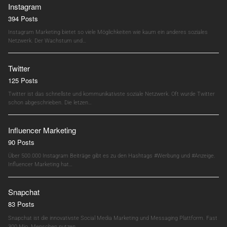
Instagram
394 Posts
Instagram Marketing bietet so viele Möglichkeiten wie kaum ein anderes soziales
Netzwerk. Der Wachstum und…
Twitter
125 Posts
Twitter ist das schnellste und kommunikativste soziale Netzwerk. Oft wurde Twitter
schon abgeschrieben. Die letzen…
Influencer Marketing
90 Posts
Über 500.000 Instagram Beiträge gibt es zu den Hashtags #Werbung und #Anzeige.
Influencer Marketing hat…
Snapchat
83 Posts
Snapchat ist die innovativste Social Media Marketing und Messaging Plattform. Fast
300 Mio. Menschen nutzen…