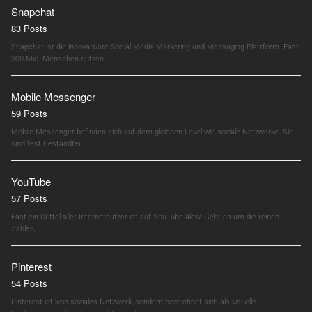
Snapchat
83 Posts
Snapchat ist die innovativste Social Media Marketing und Messaging Plattform. Fast
300 Mio. Menschen nutzen…
Mobile Messenger
59 Posts
Mobile Messenger befinden sich auf dem gleichen Level wie soziale Netzwerke. Sie
sind fest Bestandteil…
YouTube
57 Posts
Fast ein Drittel aller Internetnutzer ist auf YouTube aktiv. Geht es um die reinen
Zahlen,…
Pinterest
54 Posts
Pinterest ist kein soziales Netzwerk, sondern bezeichnet sich als visuelle