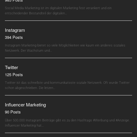
Social Media Marketing ist im digitalen Marketing fest verankert und ein
entscheidender Bestandteil der digitalen…
Instagram
394 Posts
Instagram Marketing bietet so viele Möglichkeiten wie kaum ein anderes soziales
Netzwerk. Der Wachstum und…
Twitter
125 Posts
Twitter ist das schnellste und kommunikativste soziale Netzwerk. Oft wurde Twitter
schon abgeschrieben. Die letzen…
Influencer Marketing
90 Posts
Über 500.000 Instagram Beiträge gibt es zu den Hashtags #Werbung und #Anzeige.
Influencer Marketing hat…