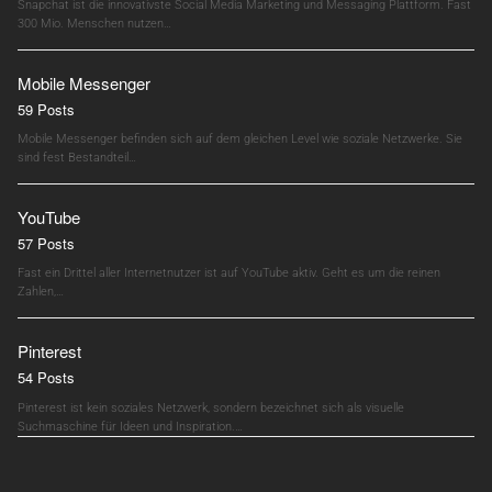
Snapchat ist die innovativste Social Media Marketing und Messaging Plattform. Fast
300 Mio. Menschen nutzen…
Mobile Messenger
59 Posts
Mobile Messenger befinden sich auf dem gleichen Level wie soziale Netzwerke. Sie
sind fest Bestandteil…
YouTube
57 Posts
Fast ein Drittel aller Internetnutzer ist auf YouTube aktiv. Geht es um die reinen
Zahlen,…
Pinterest
54 Posts
Pinterest ist kein soziales Netzwerk, sondern bezeichnet sich als visuelle
Suchmaschine für Ideen und Inspiration.…