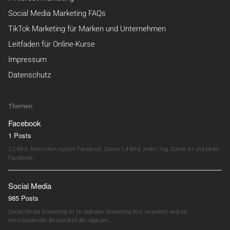
Social Media Marketing FAQs
TikTok Marketing für Marken und Unternehmen
Leitfaden für Online-Kurse
Impressum
Datenschutz
Themen
Facebook
1 Posts
2,2 Mrd. Menschen nutzen Facebook. Davon 1,4 Mrd. jeden Tag. Damit ist und bleibt
Facebook…
Social Media
985 Posts
Social Media Marketing ist im digitalen Marketing fest verankert und ein
entscheidender Bestandteil der digitalen…