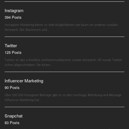
Instagram
394 Posts
Instagram Marketing bietet so viele Möglichkeiten wie kaum ein anderes soziales
Netzwerk. Der Wachstum und…
Twitter
125 Posts
Twitter ist das schnellste und kommunikativste soziale Netzwerk. Oft wurde Twitter
schon abgeschrieben. Die letzen…
Influencer Marketing
90 Posts
Über 500.000 Instagram Beiträge gibt es zu den Hashtags #Werbung und #Anzeige.
Influencer Marketing hat…
Snapchat
83 Posts