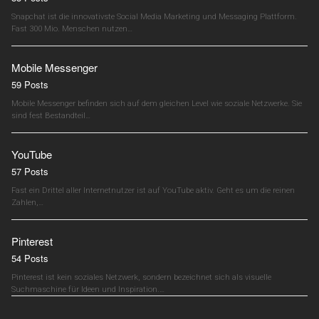
Snapchat ist die innovativste Social Media Marketing und Messaging Plattform.
Fast 300 Mio. Menschen nutzen…
Mobile Messenger
59 Posts
Mobile Messenger befinden sich auf dem gleichen Level wie soziale Netzwerke. Sie
sind fest Bestandteil…
YouTube
57 Posts
Fast ein Drittel aller Internetnutzer ist auf YouTube aktiv. Geht es um die reinen
Zahlen,…
Pinterest
54 Posts
Pinterest ist kein soziales Netzwerk, sondern bezeichnet sich als visuelle
Suchmaschine für Ideen und Inspiration.…