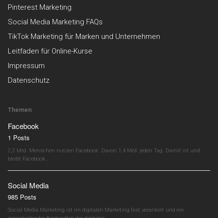
Pinterest Marketing
Social Media Marketing FAQs
TikTok Marketing für Marken und Unternehmen
Leitfaden für Online-Kurse
Impressum
Datenschutz
Themen
Facebook
1 Posts
2,2 Mrd. Menschen nutzen Facebook. Davon 1,4 Mrd. jeden Tag. Damit ist und
bleibt Facebook…
Social Media
985 Posts
Social Media Marketing ist im digitalen Marketing fest verankert und ein