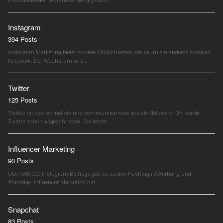
entscheidender Bestandteil der digitalen…
Instagram
394 Posts
Instagram Marketing bietet so viele Möglichkeiten wie kaum ein anderes soziales
Netzwerk. Der Wachstum und…
Twitter
125 Posts
Twitter ist das schnellste und kommunikativste soziale Netzwerk. Oft wurde
Twitter schon abgeschrieben. Die letzen…
Influencer Marketing
90 Posts
Über 500.000 Instagram Beiträge gibt es zu den Hashtags #Werbung und
#Anzeige. Influencer Marketing hat…
Snapchat
83 Posts