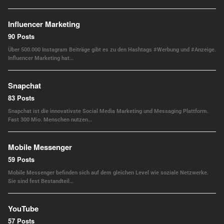
Influencer Marketing
90 Posts
Über 500.000 Instagram Beiträge gibt es zu den Hashtags #Werbung und #Anzeige.
Influencer Marketing hat…
Snapchat
83 Posts
Snapchat ist die innovativste Social Media Marketing und Messaging Plattform.
Fast 300 Mio. Menschen nutzen…
Mobile Messenger
59 Posts
Mobile Messenger befinden sich auf dem gleichen Level wie soziale Netzwerke.
Sie sind fest Bestandteil…
YouTube
57 Posts