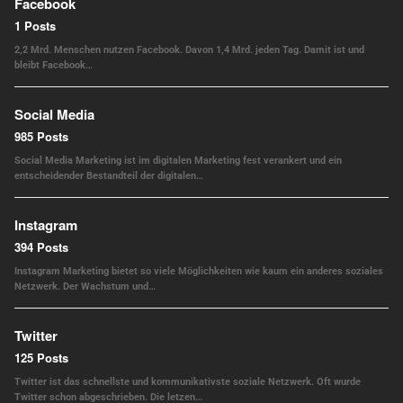
Facebook
1 Posts
2,2 Mrd. Menschen nutzen Facebook. Davon 1,4 Mrd. jeden Tag. Damit ist und
bleibt Facebook…
Social Media
985 Posts
Social Media Marketing ist im digitalen Marketing fest verankert und ein
entscheidender Bestandteil der digitalen…
Instagram
394 Posts
Instagram Marketing bietet so viele Möglichkeiten wie kaum ein anderes soziales
Netzwerk. Der Wachstum und…
Twitter
125 Posts
Twitter ist das schnellste und kommunikativste soziale Netzwerk. Oft wurde
Twitter schon abgeschrieben. Die letzen…