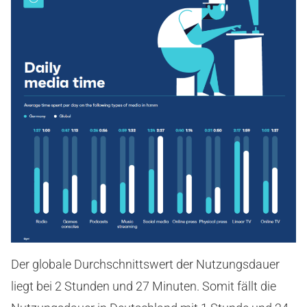
Der globale Durchschnittswert der Nutzungsdauer
liegt bei 2 Stunden und 27 Minuten. Somit fällt die