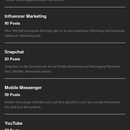
Twitter schon abgeschrieben. Die letzen…
Influencer Marketing
90 Posts
Über 500.000 Instagram Beiträge gibt es zu den Hashtags #Werbung und #Anzeige.
Influencer Marketing hat…
Snapchat
83 Posts
Snapchat ist die innovativste Social Media Marketing und Messaging Plattform.
Fast 300 Mio. Menschen nutzen…
Mobile Messenger
59 Posts
Mobile Messenger befinden sich auf dem gleichen Level wie soziale Netzwerke.
Sie sind fest Bestandteil…
YouTube