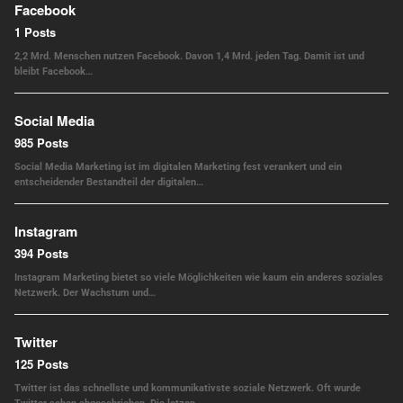
Facebook
1 Posts
2,2 Mrd. Menschen nutzen Facebook. Davon 1,4 Mrd. jeden Tag. Damit ist und
bleibt Facebook…
Social Media
985 Posts
Social Media Marketing ist im digitalen Marketing fest verankert und ein
entscheidender Bestandteil der digitalen…
Instagram
394 Posts
Instagram Marketing bietet so viele Möglichkeiten wie kaum ein anderes soziales
Netzwerk. Der Wachstum und…
Twitter
125 Posts
Twitter ist das schnellste und kommunikativste soziale Netzwerk. Oft wurde