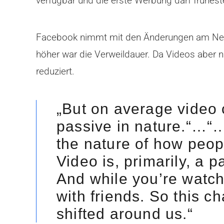
verfügbar und die erste Werbung darf frühest
Facebook nimmt mit den Änderungen am News
höher war die Verweildauer. Da Videos aber 
reduziert.
„But on average video c
passive in nature.“…“
the nature of how people
Video is, primarily, a p
And while you’re watchi
with friends. So this c
shifted around us.“