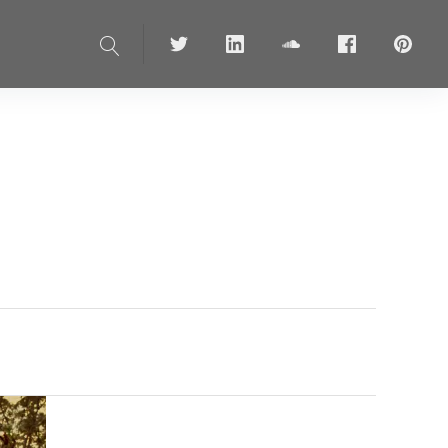
Suche
Twitter
linkedin
soundcloud
Facebook
pinteres