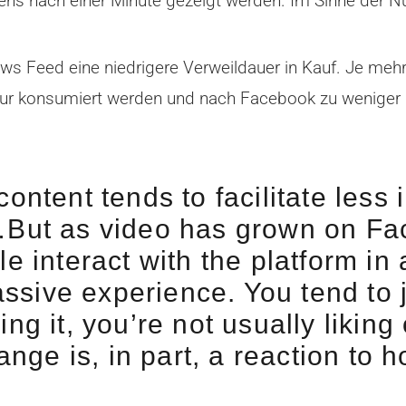
ens nach einer Minute gezeigt werden. Im Sinne der Nu
 Feed eine niedrigere Verweildauer in Kauf. Je meh
nur konsumiert werden und nach Facebook zu weniger In
ontent tends to facilitate less 
…But as video has grown on Fa
 interact with the platform in a
assive experience. You tend to j
ng it, you’re not usually likin
hange is, in part, a reaction t