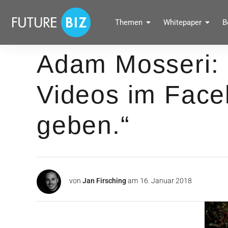
Inhalte
überspringen
FUTUREBIZ
Themen
Whitepaper
B
Social Media Marketing Blog für Unternehmen by BRANDPUNKT
Adam Mosseri: 
Videos im Fac
geben.“
von
Jan Firsching
am
16. Januar 2018