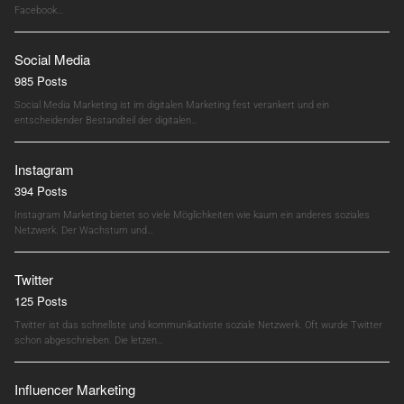
Facebook…
Social Media
985 Posts
Social Media Marketing ist im digitalen Marketing fest verankert und ein
entscheidender Bestandteil der digitalen…
Instagram
394 Posts
Instagram Marketing bietet so viele Möglichkeiten wie kaum ein anderes soziales
Netzwerk. Der Wachstum und…
Twitter
125 Posts
Twitter ist das schnellste und kommunikativste soziale Netzwerk. Oft wurde Twitter
schon abgeschrieben. Die letzen…
Influencer Marketing