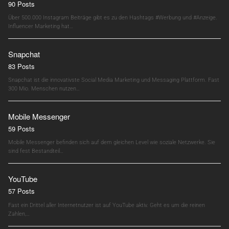
90 Posts
Über 500.000 Instagram Beiträge gibt es zu den Hashtags #Werbung und #Anzeige.
Influencer Marketing hat…
Snapchat
83 Posts
Snapchat ist die innovativste Social Media Marketing und Messaging Plattform. Fast
300 Mio. Menschen nutzen…
Mobile Messenger
59 Posts
Mobile Messenger befinden sich auf dem gleichen Level wie soziale Netzwerke. Sie
sind fest Bestandteil…
YouTube
57 Posts
Fast ein Drittel aller Internetnutzer ist auf YouTube aktiv. Geht es um die reinen
Zahlen,…