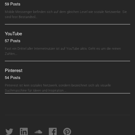
59 Posts
Mobile Messenger befinden sich auf dem gleichen Level wie soziale Netzwerke. Sie
sind fest Bestandteil…
YouTube
57 Posts
Fast ein Drittel aller Internetnutzer ist auf YouTube aktiv. Geht es um die reinen
Zahlen,…
Pinterest
54 Posts
Pinterest ist kein soziales Netzwerk, sondern bezeichnet sich als visuelle
Suchmaschine für Ideen und Inspiration.…
Twitter
linkedin
soundcloud
Facebook
pinterest