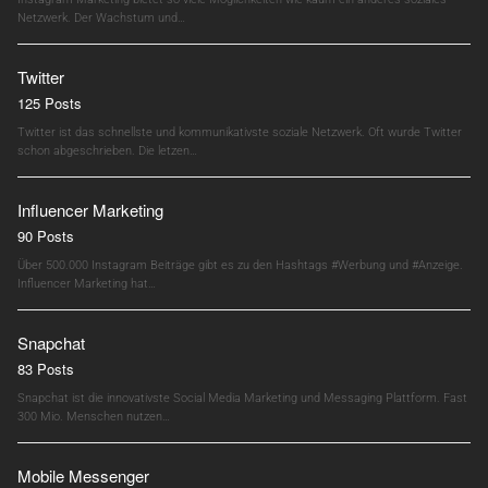
Netzwerk. Der Wachstum und…
Twitter
125 Posts
Twitter ist das schnellste und kommunikativste soziale Netzwerk. Oft wurde Twitter
schon abgeschrieben. Die letzen…
Influencer Marketing
90 Posts
Über 500.000 Instagram Beiträge gibt es zu den Hashtags #Werbung und #Anzeige.
Influencer Marketing hat…
Snapchat
83 Posts
Snapchat ist die innovativste Social Media Marketing und Messaging Plattform. Fast
300 Mio. Menschen nutzen…
Mobile Messenger