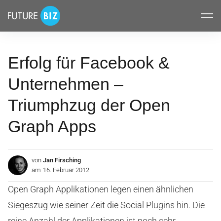
Inhalte
FUTUREBIZ
überspringen
Erfolg für Facebook &
Unternehmen –
Triumphzug der Open
Graph Apps
von
Jan Firsching
am
16. Februar 2012
Open Graph Applikationen legen einen ähnlichen
Siegeszug wie seiner Zeit die Social Plugins hin. Die
reine Anzahl der Applikationen ist noch sehr