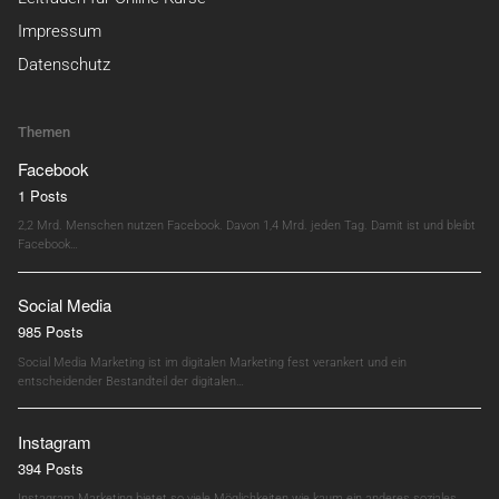
Impressum
Datenschutz
Themen
Facebook
1 Posts
2,2 Mrd. Menschen nutzen Facebook. Davon 1,4 Mrd. jeden Tag. Damit ist und bleibt
Facebook…
Social Media
985 Posts
Social Media Marketing ist im digitalen Marketing fest verankert und ein
entscheidender Bestandteil der digitalen…
Instagram
394 Posts
Instagram Marketing bietet so viele Möglichkeiten wie kaum ein anderes soziales