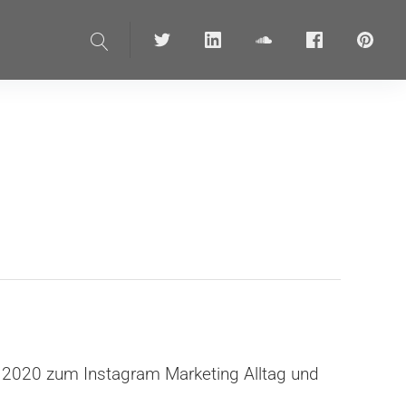
Suche
Twitter
linkedin
soundcloud
Facebook
pinteres
in 2020 zum Instagram Marketing Alltag und