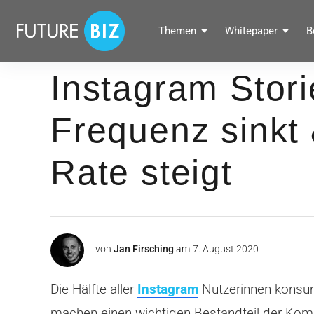
Inhalte
überspringen
FUTUREBIZ
Themen
Whitepaper
B
Social Media Marketing Blog für Unternehmen by BRANDPUNKT
Instagram Stor
Frequenz sinkt
Rate steigt
von
Jan Firsching
am
7. August 2020
Die Hälfte aller
Instagram
Nutzerinnen konsumi
machen einen wichtigen Bestandteil der Kom