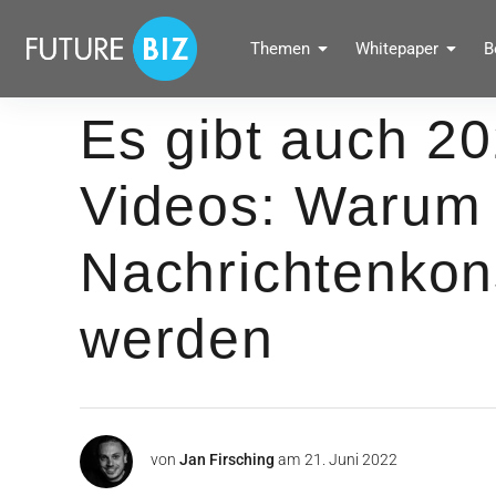
Inhalte
überspringen
FUTUREBIZ
Themen
Whitepaper
B
Social Media Marketing Blog für Unternehmen by BRANDPUNKT
Es gibt auch 2
Videos: Warum 
Nachrichtenko
werden
von
Jan Firsching
am
21. Juni 2022