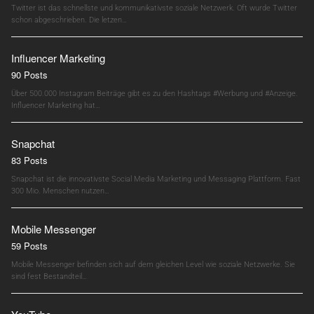
Twitter ist das schnellste und kommunikativste soziale Netzwerk. Oft wurde Twitter
schon abgeschrieben. Die letzen…
Influencer Marketing
90 Posts
Über 500.000 Instagram Beiträge gibt es zu den Hashtags #Werbung und #Anzeige.
Influencer Marketing hat…
Snapchat
83 Posts
Snapchat ist die innovativste Social Media Marketing und Messaging Plattform. Fast
300 Mio. Menschen nutzen…
Mobile Messenger
59 Posts
Mobile Messenger befinden sich auf dem gleichen Level wie soziale Netzwerke. Sie
sind fest Bestandteil…