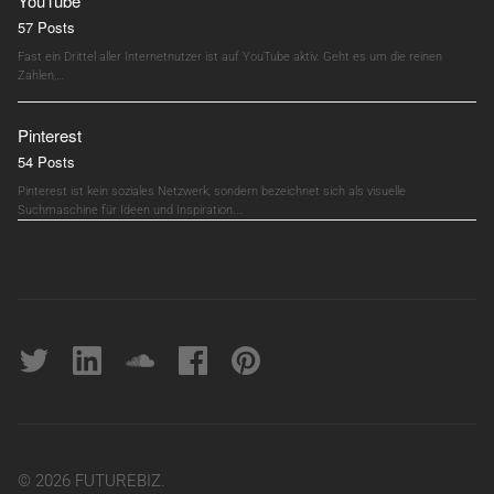
YouTube
57 Posts
Fast ein Drittel aller Internetnutzer ist auf YouTube aktiv. Geht es um die reinen
Zahlen,…
Pinterest
54 Posts
Pinterest ist kein soziales Netzwerk, sondern bezeichnet sich als visuelle
Suchmaschine für Ideen und Inspiration.…
Twitter
linkedin
soundcloud
Facebook
pinterest
© 2026 FUTUREBIZ.