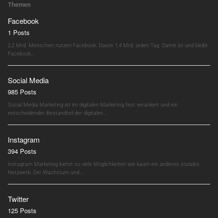
Themen
Facebook
1 Posts
2,2 Mrd. Menschen nutzen Facebook. Davon 1,4 Mrd. jeden Tag. Damit ist und bleibt
Facebook…
Social Media
985 Posts
Social Media Marketing ist im digitalen Marketing fest verankert und ein
entscheidender Bestandteil der digitalen…
Instagram
394 Posts
Instagram Marketing bietet so viele Möglichkeiten wie kaum ein anderes soziales
Netzwerk. Der Wachstum und…
Twitter
125 Posts