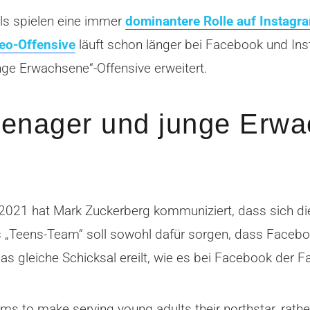
els spielen eine immer
dominantere Rolle auf Instagr
eo-Offensive
läuft schon länger bei Facebook und Ins
nge Erwachsene“-Offensive erweitert.
eenager und junge Erwa
 2021 hat Mark Zuckerberg kommuniziert, dass sich di
es „Teens-Team“ soll sowohl dafür sorgen, dass Faceb
 gleiche Schicksal ereilt, wie es bei Facebook der Fa
ms to make serving young adults their northstar, rathe