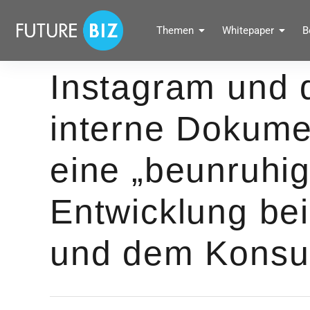
Inhalte
überspringen
FUTUREBIZ
Themen
Whitepaper
B
Social Media Marketing Blog für Unternehmen by BRANDPUNKT
Instagram und 
interne Dokume
eine „beunruhi
Entwicklung bei
und dem Konsum