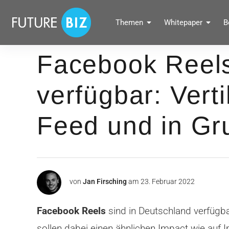
Inhalte
überspringen
FUTUREBIZ
Themen
Whitepaper
B
Social Media Marketing Blog für Unternehmen by BRANDPUNKT
Facebook Reels
verfügbar: Vert
Feed und in Gr
von
Jan Firsching
am
23. Februar 2022
Facebook Reels
sind in Deutschland verfügba
sollen dabei einen ähnlichen Impact wie auf I