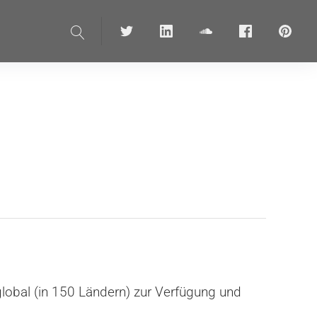
Suche
Twitter
linkedin
soundcloud
Facebook
pinteres
global (in 150 Ländern) zur Verfügung und