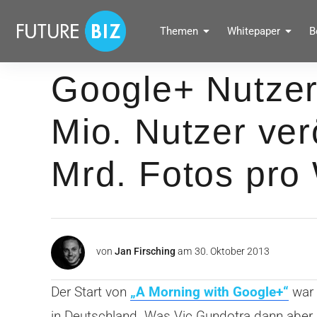
Inhalte
überspringen
FUTUREBIZ
Themen
Whitepaper
B
Social Media Marketing Blog für Unternehmen by BRANDPUNKT
Google+ Nutzer
Mio. Nutzer ver
Mrd. Fotos pro
von
Jan Firsching
am
30. Oktober 2013
Der Start von
„A Morning with Google+“
war 
in Deutschland. Was Vic Gundotra dann aber 