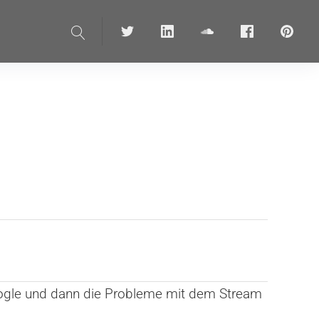
Suche
Twitter
linkedin
soundcloud
Facebook
pinteres
oogle und dann die Probleme mit dem Stream