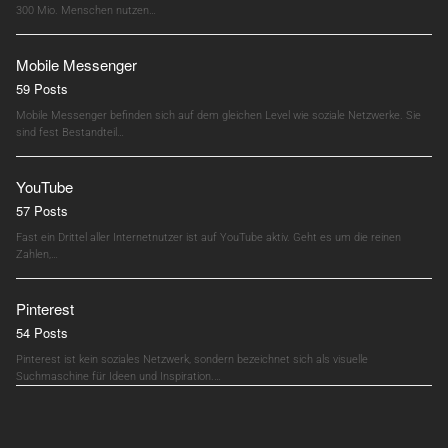
300 Mio. Menschen nutzen…
Mobile Messenger
59 Posts
Mobile Messenger befinden sich auf dem gleichen Level wie soziale Netzwerke. Sie
sind fest Bestandteil…
YouTube
57 Posts
Fast ein Drittel aller Internetnutzer ist auf YouTube aktiv. Geht es um die reinen
Zahlen,…
Pinterest
54 Posts
Pinterest ist kein soziales Netzwerk, sondern bezeichnet sich als visuelle
Suchmaschine für Ideen und Inspiration.…