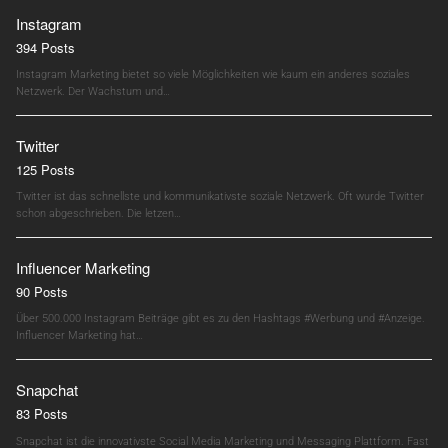
Instagram
394 Posts
Instagram Marketing bietet so viele Möglichkeiten wie kaum ein anderes soziales
Netzwerk. Der Wachstum und…
Twitter
125 Posts
Twitter ist das schnellste und kommunikativste soziale Netzwerk. Oft wurde Twitter
schon abgeschrieben. Die letzen…
Influencer Marketing
90 Posts
Über 500.000 Instagram Beiträge gibt es zu den Hashtags #Werbung und #Anzeige.
Influencer Marketing hat…
Snapchat
83 Posts
Snapchat ist die innovativste Social Media Marketing und Messaging Plattform. Fast