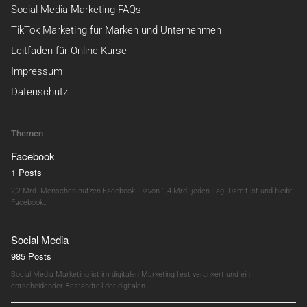
Social Media Marketing FAQs
TikTok Marketing für Marken und Unternehmen
Leitfaden für Online-Kurse
Impressum
Datenschutz
Themen
Facebook
1 Posts
2,2 Mrd. Menschen nutzen Facebook. Davon 1,4 Mrd. jeden Tag. Damit ist und bleibt
Facebook…
Social Media
985 Posts
Social Media Marketing ist im digitalen Marketing fest verankert und ein
entscheidender Bestandteil der digitalen…